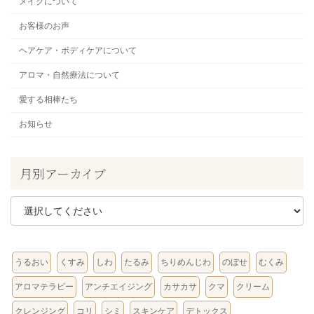
メイクについて
お客様のお声
ヘアケア・ボディケアについて
アロマ・自然療法について
愛する相棒たち
お知らせ
月別アーカイブ
うるおい
くすみ
しわ
たるみ
ちりめんじわ
のぼせ
むくみ
アロマテラピー
アンチエイジング
カサカサ
クマ
クリーム
クレンジング
コリ
シミ
スキンケア
デトックス