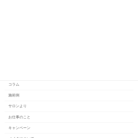
汗と皮脂の季節こそ“乳液”のチカラを。植物の恵み
で守る、朝のスキンケア
2025年5月25日
カテゴリー
スキンケアについて
コラム
施術例
サロンより
お仕事のこと
キャンペーン