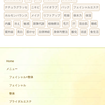
ナチュラグラッセ
ニキビ
バイオラブ
パック
フェイシャルエステ
ホルモンバランス
メイク
リフトアップ
乾燥
保水力
保湿
内臓
冷え
敏感
新陳代謝
植物療法
毛穴
汗
混合肌
睡眠
紫外線
美白
肌やせ
自律神経
身体均整法
酸化
頭皮
食生活
Home
メニュー
フェイシャル×整体
フェイシャル
整体
ブライダルエステ