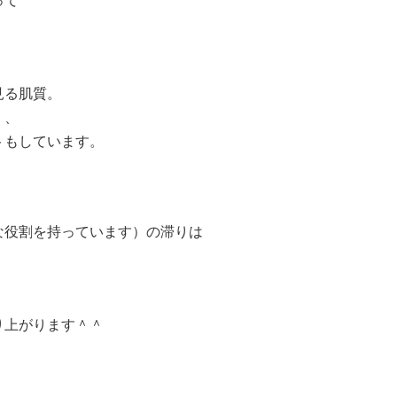
って
見る肌質。
く、
トもしています。
な役割を持っています）の滞りは
り上がります＾＾