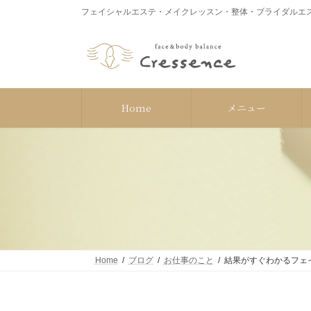
コ
ナ
フェイシャルエステ・メイクレッスン・整体・ブライダルエス
ン
ビ
テ
ゲ
ン
ー
ツ
シ
へ
ョ
ス
ン
Home
メニュー
キ
に
ッ
移
プ
動
Home
ブログ
お仕事のこと
結果がすぐわかるフェ