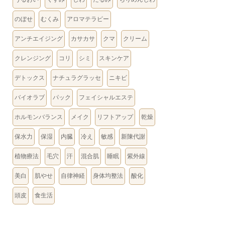
のぼせ
むくみ
アロマテラピー
アンチエイジング
カサカサ
クマ
クリーム
クレンジング
コリ
シミ
スキンケア
デトックス
ナチュラグラッセ
ニキビ
バイオラブ
パック
フェイシャルエステ
ホルモンバランス
メイク
リフトアップ
乾燥
保水力
保湿
内臓
冷え
敏感
新陳代謝
植物療法
毛穴
汗
混合肌
睡眠
紫外線
美白
肌やせ
自律神経
身体均整法
酸化
頭皮
食生活