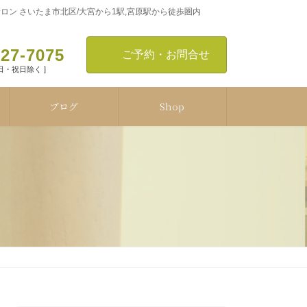
ン さいたま市北区/大宮から1駅,宮原駅から徒歩圏内
127-7075
ご予約・お問合せ
[ 日・祝日除く ]
ブログ
Shop