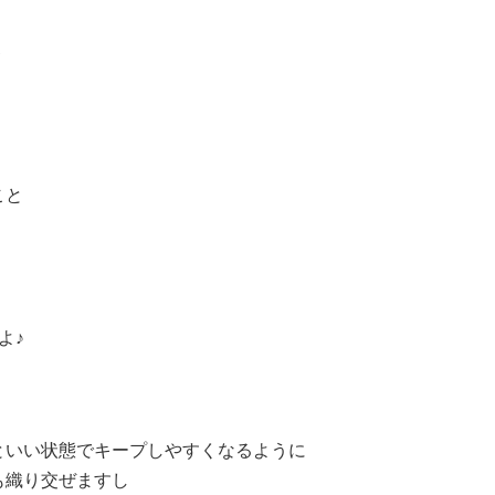
＾
こと
よ♪
といい状態でキープしやすくなるように
も織り交ぜますし