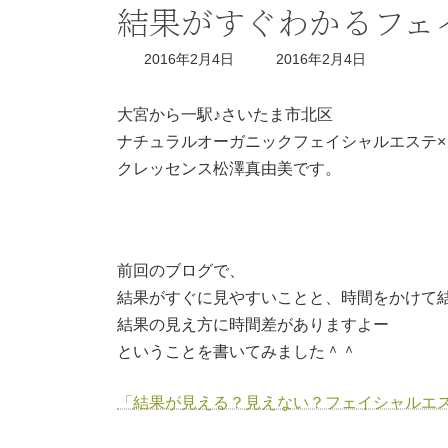
結果がすぐわかるフェ
最
2016年2月4日
2016年2月4日
終
更
新
大宮から一駅♪さいたま市北区
日
ナチュラルオーガニックフェイシャルエステ
時
:
クレッセンス松澤真由美です。
前回のブログで、
結果がすぐに見やすいことと、時間をかけて
結果の見え方に時間差がありますよー
ということを書いてみました＾＾
「結果が見える？見えない？フェイシャルエ