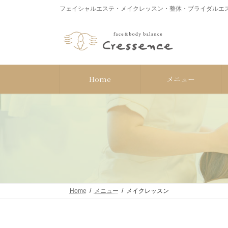
コ
ナ
フェイシャルエステ・メイクレッスン・整体・ブライダルエス
ン
ビ
テ
ゲ
ン
ー
ツ
シ
へ
ョ
ス
ン
Home
メニュー
キ
に
ッ
移
プ
動
Home
メニュー
メイクレッスン