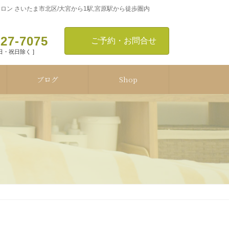
ン さいたま市北区/大宮から1駅,宮原駅から徒歩圏内
127-7075
ご予約・お問合せ
[ 日・祝日除く ]
ブログ
Shop