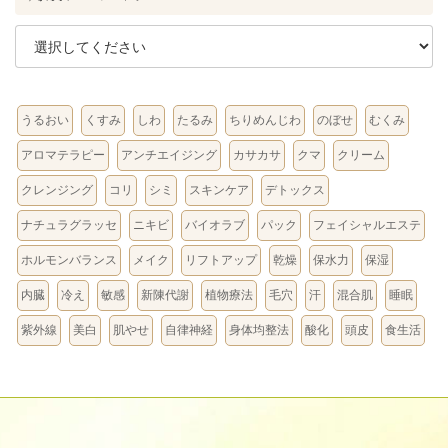
うるおい
くすみ
しわ
たるみ
ちりめんじわ
のぼせ
むくみ
アロマテラピー
アンチエイジング
カサカサ
クマ
クリーム
クレンジング
コリ
シミ
スキンケア
デトックス
ナチュラグラッセ
ニキビ
バイオラブ
パック
フェイシャルエステ
ホルモンバランス
メイク
リフトアップ
乾燥
保水力
保湿
内臓
冷え
敏感
新陳代謝
植物療法
毛穴
汗
混合肌
睡眠
紫外線
美白
肌やせ
自律神経
身体均整法
酸化
頭皮
食生活