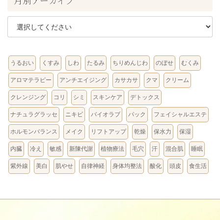
月別アーカイブ
うるおい
くすみ
しわ
たるみ
ちりめんじわ
のぼせ
むくみ
アロマテラピー
アンチエイジング
カサカサ
クマ
クリーム
クレンジング
コリ
シミ
スキンケア
デトックス
ナチュラグラッセ
ニキビ
バイオラブ
パック
フェイシャルエステ
ホルモンバランス
メイク
リフトアップ
乾燥
保水力
保湿
内臓
冷え
敏感
新陳代謝
植物療法
毛穴
汗
混合肌
睡眠
紫外線
美白
肌やせ
自律神経
身体均整法
酸化
頭皮
食生活