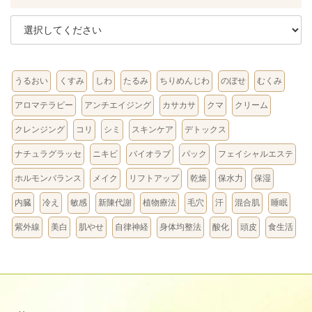
うるおい
くすみ
しわ
たるみ
ちりめんじわ
のぼせ
むくみ
アロマテラピー
アンチエイジング
カサカサ
クマ
クリーム
クレンジング
コリ
シミ
スキンケア
デトックス
ナチュラグラッセ
ニキビ
バイオラブ
パック
フェイシャルエステ
ホルモンバランス
メイク
リフトアップ
乾燥
保水力
保湿
内臓
冷え
敏感
新陳代謝
植物療法
毛穴
汗
混合肌
睡眠
紫外線
美白
肌やせ
自律神経
身体均整法
酸化
頭皮
食生活