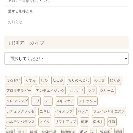
アロマ・自然療法について
愛する相棒たち
お知らせ
月別アーカイブ
うるおい
くすみ
しわ
たるみ
ちりめんじわ
のぼせ
むくみ
アロマテラピー
アンチエイジング
カサカサ
クマ
クリーム
クレンジング
コリ
シミ
スキンケア
デトックス
ナチュラグラッセ
ニキビ
バイオラブ
パック
フェイシャルエステ
ホルモンバランス
メイク
リフトアップ
乾燥
保水力
保湿
内臓
冷え
敏感
新陳代謝
植物療法
毛穴
汗
混合肌
睡眠