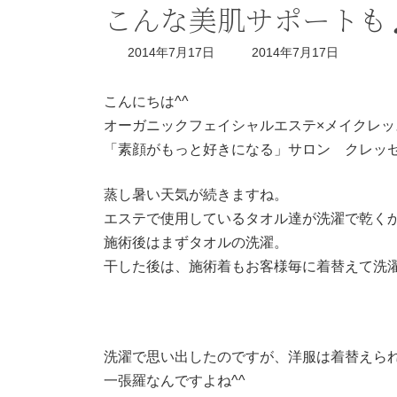
こんな美肌サポートも
最
2014年7月17日
2014年7月17日
終
更
新
こんにちは^^
日
オーガニックフェイシャルエステ×メイクレッ
時
:
「素顔がもっと好きになる」サロン クレッ
蒸し暑い天気が続きますね。
エステで使用しているタオル達が洗濯で乾くか
施術後はまずタオルの洗濯。
干した後は、施術着もお客様毎に着替えて洗濯で
洗濯で思い出したのですが、洋服は着替えら
一張羅なんですよね^^