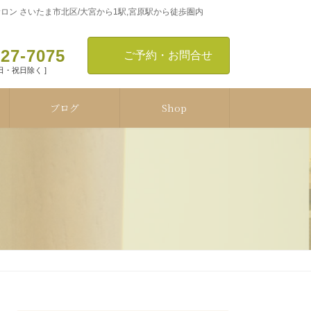
ン さいたま市北区/大宮から1駅,宮原駅から徒歩圏内
127-7075
ご予約・お問合せ
[ 日・祝日除く ]
ブログ
Shop