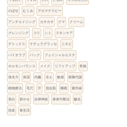
のぼせ
むくみ
アロマテラピー
アンチエイジング
カサカサ
クマ
クリーム
クレンジング
コリ
シミ
スキンケア
デトックス
ナチュラグラッセ
ニキビ
バイオラブ
パック
フェイシャルエステ
ホルモンバランス
メイク
リフトアップ
乾燥
保水力
保湿
内臓
冷え
敏感
新陳代謝
植物療法
毛穴
汗
混合肌
睡眠
紫外線
美白
肌やせ
自律神経
身体均整法
酸化
頭皮
食生活