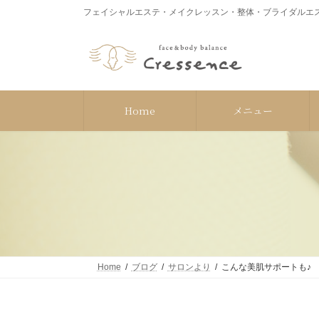
コ
ナ
フェイシャルエステ・メイクレッスン・整体・ブライダルエス
ン
ビ
テ
ゲ
ン
ー
ツ
シ
へ
ョ
ス
ン
Home
メニュー
キ
に
ッ
移
プ
動
Home
ブログ
サロンより
こんな美肌サポートも♪