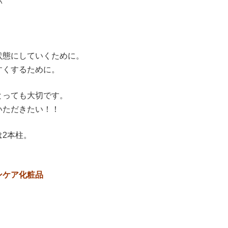
^
状態にしていくために。
すくするために。
とっても大切です。
いただきたい！！
2本柱。
ンケア化粧品