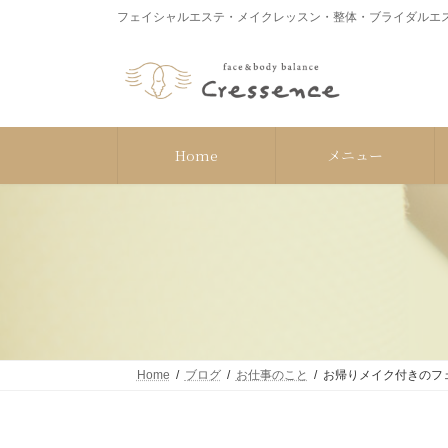
コ
ナ
フェイシャルエステ・メイクレッスン・整体・ブライダルエス
ン
ビ
テ
ゲ
ン
ー
ツ
シ
へ
ョ
ス
ン
Home
メニュー
キ
に
ッ
移
プ
動
Home
ブログ
お仕事のこと
お帰りメイク付きのフ