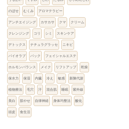
のぼせ
むくみ
アロマテラピー
アンチエイジング
カサカサ
クマ
クリーム
クレンジング
コリ
シミ
スキンケア
デトックス
ナチュラグラッセ
ニキビ
バイオラブ
パック
フェイシャルエステ
ホルモンバランス
メイク
リフトアップ
乾燥
保水力
保湿
内臓
冷え
敏感
新陳代謝
植物療法
毛穴
汗
混合肌
睡眠
紫外線
美白
肌やせ
自律神経
身体均整法
酸化
頭皮
食生活