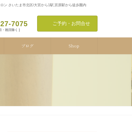
ン さいたま市北区/大宮から1駅,宮原駅から徒歩圏内
127-7075
ご予約・お問合せ
[ 日・祝日除く ]
ブログ
Shop