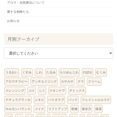
アロマ・自然療法について
愛する相棒たち
お知らせ
月別アーカイブ
うるおい
くすみ
しわ
たるみ
ちりめんじわ
のぼせ
むくみ
アロマテラピー
アンチエイジング
カサカサ
クマ
クリーム
クレンジング
コリ
シミ
スキンケア
デトックス
ナチュラグラッセ
ニキビ
バイオラブ
パック
フェイシャルエステ
ホルモンバランス
メイク
リフトアップ
乾燥
保水力
保湿