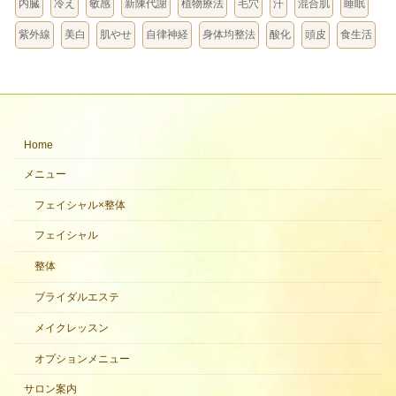
内臓
冷え
敏感
新陳代謝
植物療法
毛穴
汗
混合肌
睡眠
紫外線
美白
肌やせ
自律神経
身体均整法
酸化
頭皮
食生活
Home
メニュー
フェイシャル×整体
フェイシャル
整体
ブライダルエステ
メイクレッスン
オプションメニュー
サロン案内