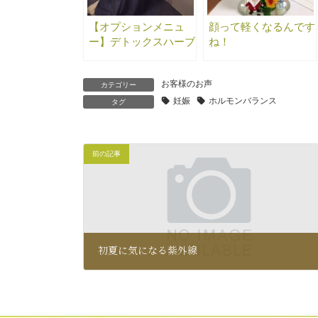
【オプションメニュ
顔って軽くなるんです
ー】デトックスハーブ
ね！
スチーム（よもぎ蒸
し）
お客様のお声
カテゴリー
妊娠
ホルモンバランス
タグ
前の記事
初夏に気になる紫外線
2013年4月26日