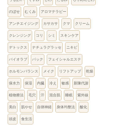
のぼせ
むくみ
アロマテラピー
アンチエイジング
カサカサ
クマ
クリーム
クレンジング
コリ
シミ
スキンケア
デトックス
ナチュラグラッセ
ニキビ
バイオラブ
パック
フェイシャルエステ
ホルモンバランス
メイク
リフトアップ
乾燥
保水力
保湿
内臓
冷え
敏感
新陳代謝
植物療法
毛穴
汗
混合肌
睡眠
紫外線
美白
肌やせ
自律神経
身体均整法
酸化
頭皮
食生活