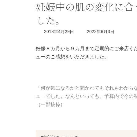
妊娠中の肌の変化に合
した。
最
2013年4月29日
2022年6月3日
終
更
新
妊娠８カ月から９カ月まで定期的にご来店く
日
ューのご感想をいただきました。
時
:
「何が気になるかと聞かれてもそれもわから
ューでした。なんといっても、予算内で今の
（一部抜粋）