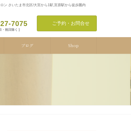
ン さいたま市北区/大宮から1駅,宮原駅から徒歩圏内
127-7075
ご予約・お問合せ
[ 日・祝日除く ]
ブログ
Shop