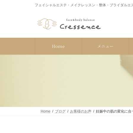
コ
ナ
フェイシャルエステ・メイクレッスン・整体・ブライダルエス
ン
ビ
テ
ゲ
ン
ー
ツ
シ
へ
ョ
ス
ン
Home
メニュー
キ
に
ッ
移
プ
動
Home
ブログ
お客様のお声
妊娠中の肌の変化に合