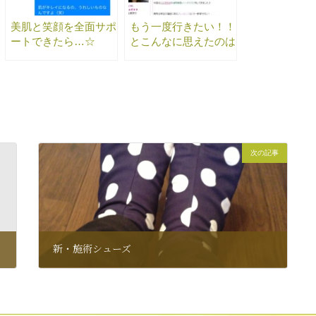
美肌と笑顔を全面サポ
もう一度行きたい！！
ートできたら…☆
とこんなに思えたのは
初めてです。
次の記事
新・施術シューズ
2013年5月18日