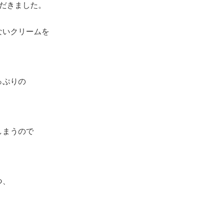
だきました。
ないクリームを
っぷりの
しまうので
つ、