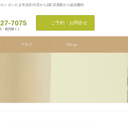
ン さいたま市北区/大宮から1駅,宮原駅から徒歩圏内
127-7075
ご予約・お問合せ
[ 日・祝日除く ]
ブログ
Shop