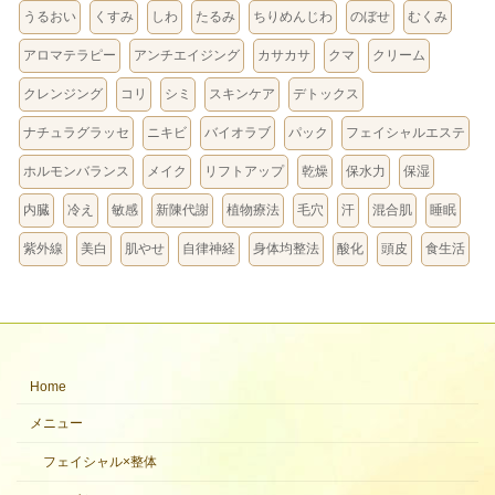
うるおい
くすみ
しわ
たるみ
ちりめんじわ
のぼせ
むくみ
アロマテラピー
アンチエイジング
カサカサ
クマ
クリーム
クレンジング
コリ
シミ
スキンケア
デトックス
ナチュラグラッセ
ニキビ
バイオラブ
パック
フェイシャルエステ
ホルモンバランス
メイク
リフトアップ
乾燥
保水力
保湿
内臓
冷え
敏感
新陳代謝
植物療法
毛穴
汗
混合肌
睡眠
紫外線
美白
肌やせ
自律神経
身体均整法
酸化
頭皮
食生活
Home
メニュー
フェイシャル×整体